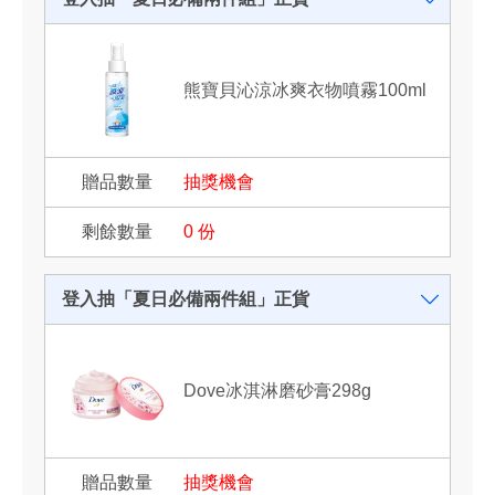
熊寶貝沁涼冰爽衣物噴霧100ml
抽獎機會
0
份
登入抽「夏日必備兩件組」正貨
Dove冰淇淋磨砂膏298g
抽獎機會