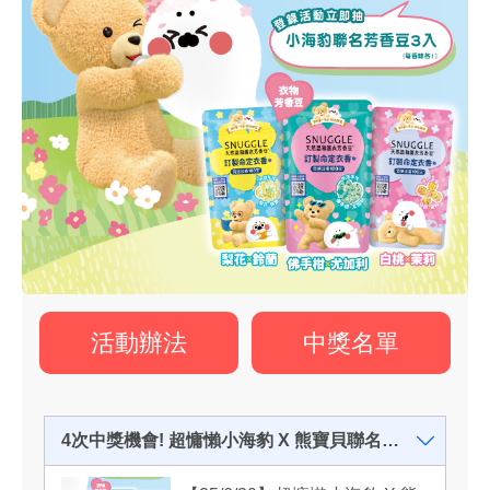
活動辦法
中獎名單
4次中獎機會! 超慵懶小海豹 X 熊寶貝聯名天然溫和護衣芳香豆