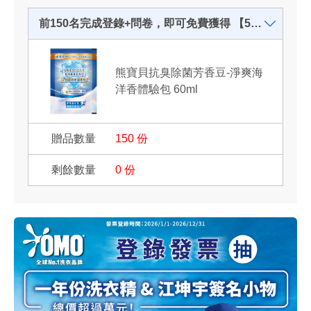
前150名完成登錄+問卷，即可免費獲得 【5日抗臭芳香豆體驗組 (60ml*5)】 試用機會
熊寶貝抗臭除菌芳香豆-淨爽海
洋香體驗包 60ml
150
份
0
份