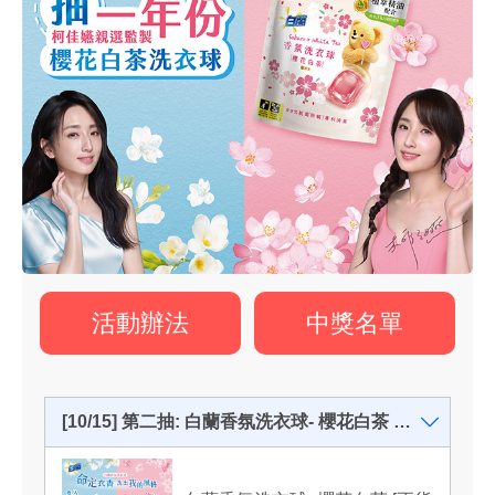
活動辦法
中獎名單
[10/15] 第二抽: 白蘭香氛洗衣球- 櫻花白茶 正貨12包- 共2名