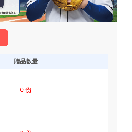
贈品數量
0
份