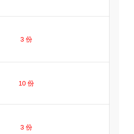
3
份
10
份
3
份