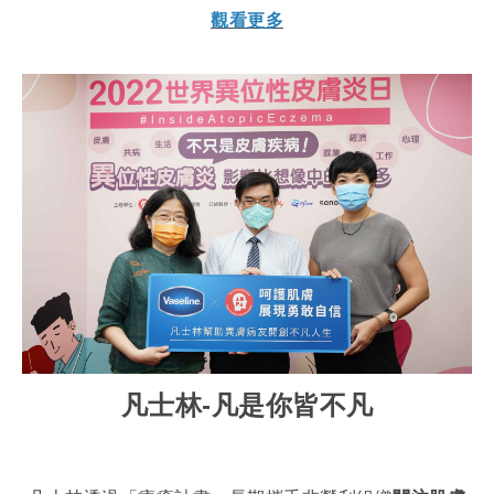
觀看更多
凡士林
-
凡是你
皆不凡