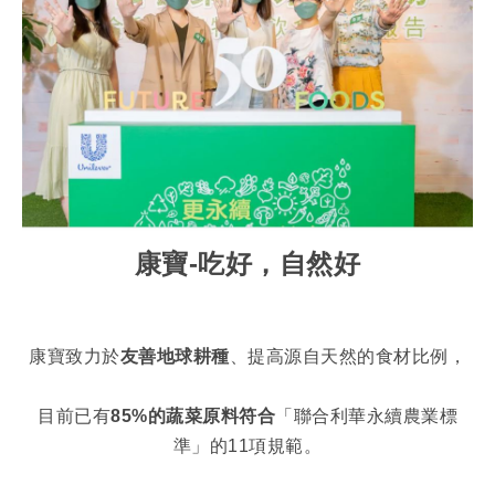
康寶
-
吃好，自然好
康寶致力於
友善地球耕種
、提高源自天然的食材比例，
目前已有
85%
的蔬菜原料符合
「聯合利華永續農業標
準」的11項規範。